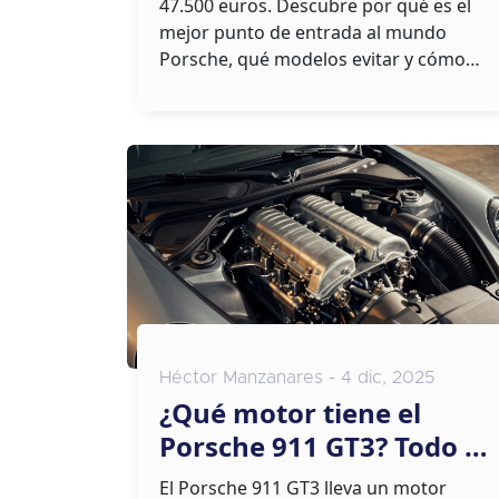
47.500 euros. Descubre por qué es el
mejor punto de entrada al mundo
Porsche, qué modelos evitar y cómo
comprarlo sin arrepentimientos.
Héctor Manzanares - 4 dic, 2025
¿Qué motor tiene el
Porsche 911 GT3? Todo lo
que necesitas saber
El Porsche 911 GT3 lleva un motor