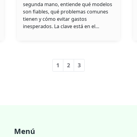
importa antes de
segunda mano, entiende qué modelos
comprar
son fiables, qué problemas comunes
tienen y cómo evitar gastos
inesperados. La clave está en el
historial de mantenimiento.
1
2
3
Menú