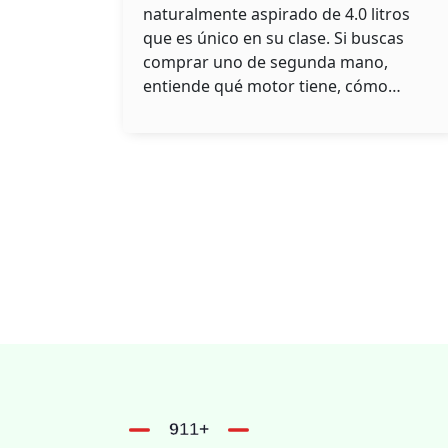
antes de comprarlo de
naturalmente aspirado de 4.0 litros
segunda mano
que es único en su clase. Si buscas
comprar uno de segunda mano,
entiende qué motor tiene, cómo
mantenerlo y por qué vale la pena su
precio.