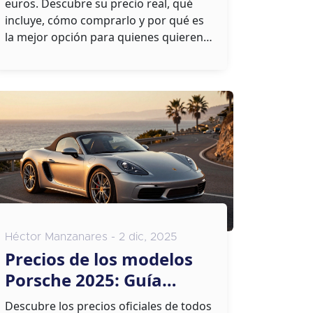
euros. Descubre su precio real, qué
incluye, cómo comprarlo y por qué es
la mejor opción para quienes quieren
un Porsche sin gastar una fortuna.
Héctor Manzanares - 2 dic, 2025
Precios de los modelos
Porsche 2025: Guía
completa de todos los
Descubre los precios oficiales de todos