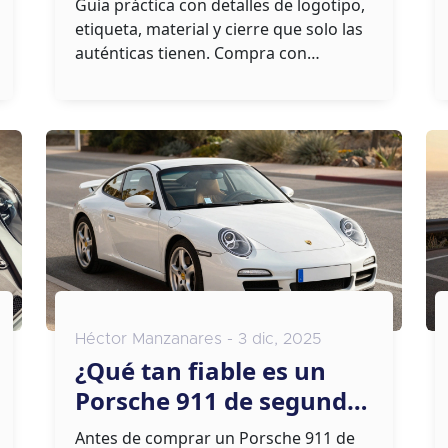
falsificaciones
Guía práctica con detalles de logotipo,
etiqueta, material y cierre que solo las
auténticas tienen. Compra con
seguridad.
Héctor Manzanares - 3 dic, 2025
¿Qué tan fiable es un
Porsche 911 de segunda
mano? Lo que realmente
Antes de comprar un Porsche 911 de