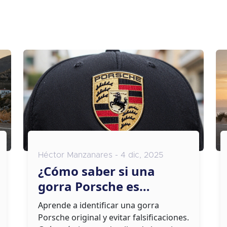
Héctor Manzanares - 4 dic, 2025
¿Cómo saber si una
gorra Porsche es
original? Guía práctica
Aprende a identificar una gorra
para evitar
Porsche original y evitar falsificaciones.