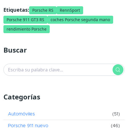
Etiquetas:
Porsche RS
RennSport
Porsche 911 GT3 RS
coches Porsche segunda mano
rendimiento Porsche
Buscar
Categorías
Automóviles
(51)
Porsche 911 nuevo
(46)