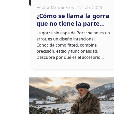
Héctor Manzanares - 17 feb, 2026
¿Cómo se llama la gorra
que no tiene la parte
superior? La verdad
La gorra sin copa de Porsche no es un
detrás de la gorra
error, es un diseño intencional.
Porsche oficial
Conocida como fitted, combina
precisión, estilo y funcionalidad.
Descubre por qué es el accesorio
preferido por quienes valoran lo
auténtico.