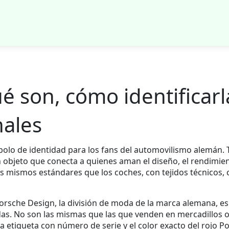
é son, cómo identificar
nales
olo de identidad para los fans del automovilismo alemán
.
n objeto que conecta a quienes aman el diseño, el rendimient
os mismos estándares que los coches, con tejidos técnicos, c
orsche Design
,
la división de moda de la marca alemana
, e
das
. No son las mismas que las que venden en mercadillos o
la etiqueta con número de serie y el color exacto del rojo Po