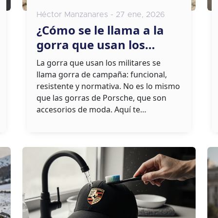
Héctor Manzanares - 27 ene, 2026
¿Cómo se le llama a la
gorra que usan los
militares? Guía completa
La gorra que usan los militares se
y diferencias con las
llama gorra de campaña: funcional,
gorras Porsche
resistente y normativa. No es lo mismo
que las gorras de Porsche, que son
accesorios de moda. Aquí te
explicamos las diferencias reales.