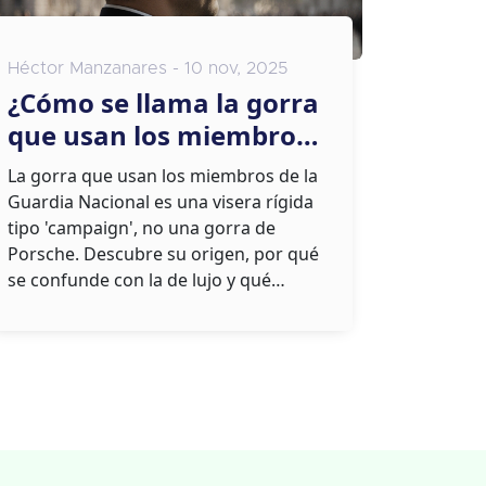
Héctor Manzanares - 10 nov, 2025
¿Cómo se llama la gorra
que usan los miembros
de la Guardia Nacional?
La gorra que usan los miembros de la
Tipo, diseño y origen
Guardia Nacional es una visera rígida
tipo 'campaign', no una gorra de
Porsche. Descubre su origen, por qué
se confunde con la de lujo y qué
alternativas legales hay.