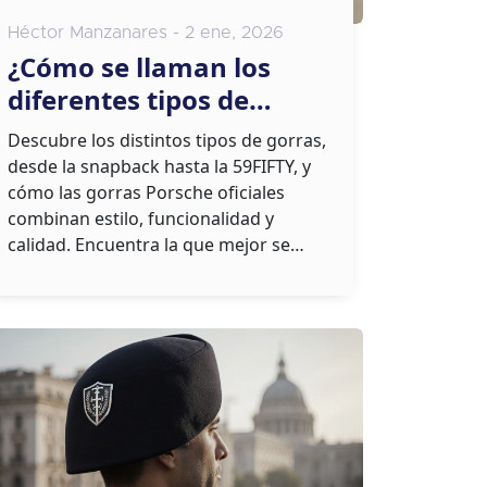
Héctor Manzanares - 2 ene, 2026
¿Cómo se llaman los
diferentes tipos de
gorras? Guía completa
Descubre los distintos tipos de gorras,
con nombres y usos
desde la snapback hasta la 59FIFTY, y
cómo las gorras Porsche oficiales
combinan estilo, funcionalidad y
calidad. Encuentra la que mejor se
adapta a tu estilo.