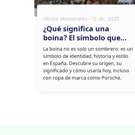
Héctor Manzanares - 12 dic, 2025
¿Qué significa una
boina? El símbolo que
conecta moda, historia y
La boina no es solo un sombrero: es un
cultura en España
símbolo de identidad, historia y estilo
en España. Descubre su origen, su
significado y cómo usarla hoy, incluso
con ropa de marca como Porsche.