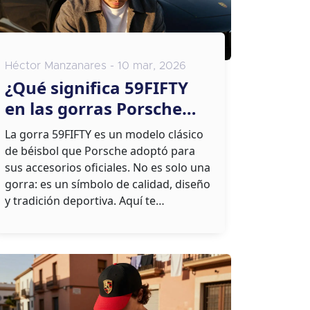
Héctor Manzanares - 10 mar, 2026
¿Qué significa 59FIFTY
en las gorras Porsche
oficiales?
La gorra 59FIFTY es un modelo clásico
de béisbol que Porsche adoptó para
sus accesorios oficiales. No es solo una
gorra: es un símbolo de calidad, diseño
y tradición deportiva. Aquí te
explicamos qué significa, cómo
identificarla y por qué vale la pena
invertir en una auténtica.