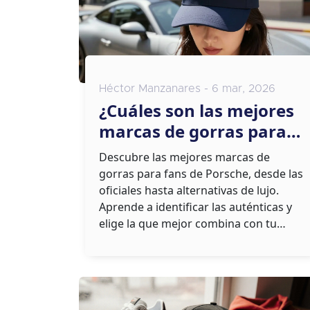
Héctor Manzanares - 6 mar, 2026
¿Cuáles son las mejores
marcas de gorras para
fans de Porsche y estilo
Descubre las mejores marcas de
urbano?
gorras para fans de Porsche, desde las
oficiales hasta alternativas de lujo.
Aprende a identificar las auténticas y
elige la que mejor combina con tu
estilo.