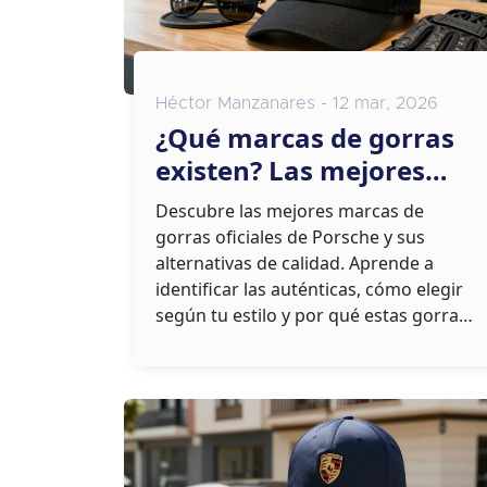
Héctor Manzanares - 12 mar, 2026
¿Qué marcas de gorras
existen? Las mejores
gorras oficiales de
Descubre las mejores marcas de
Porsche y otras opciones
gorras oficiales de Porsche y sus
alternativas de calidad. Aprende a
identificar las auténticas, cómo elegir
según tu estilo y por qué estas gorras
son más que un accesorio.