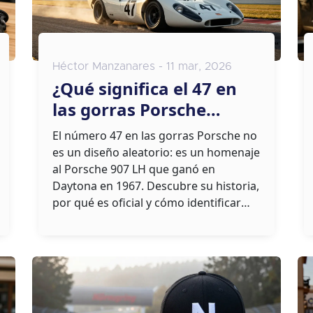
Héctor Manzanares - 11 mar, 2026
¿Qué significa el 47 en
las gorras Porsche
oficiales?
El número 47 en las gorras Porsche no
es un diseño aleatorio: es un homenaje
al Porsche 907 LH que ganó en
Daytona en 1967. Descubre su historia,
por qué es oficial y cómo identificar
una auténtica.