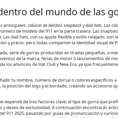
dentro del mundo de las go
s principales:
clásicas de béisbol
,
snapback
y
dad hats
. Las cl
el número de modelo del 911 en la parte trasera. Las snapba
. Las dad hats, con su ajuste flexible y estilo relajado, son
ación y precio, pero todas comparten la identidad visual de 
tada
,
serie de gorras producidas en tiradas pequeñas, a m
 eventos de la marca, ferias de motor o lanzamientos de mo
igila los anuncios de Hat Club y New Era, ya que frecuente
añadir tu nombre, número de dorsal o colores específicos a 
, la posición del logo y el bordado, creando un accesorio que
 depende de tres factores clave: el tipo de gorra que prefi
o y deseo de exclusividad. A continuación encontrarás artíc
 del 911 2025, pasando por guías de pronunciación y curios