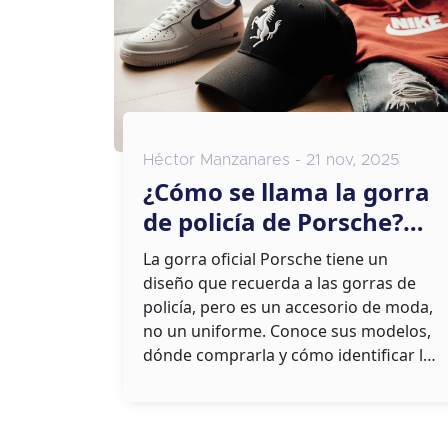
Héctor Manzanares - 21 nov, 2025
¿Cómo se llama la gorra
de policía de Porsche?
Guía completa de los
La gorra oficial Porsche tiene un
gorros oficiales de la
diseño que recuerda a las gorras de
marca
policía, pero es un accesorio de moda,
no un uniforme. Conoce sus modelos,
dónde comprarla y cómo identificar la
original.