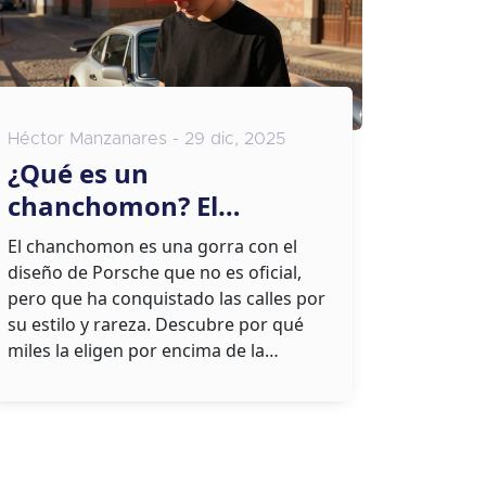
Héctor Manzanares - 29 dic, 2025
¿Qué es un
chanchomon? El
fenómeno de las gorras
El chanchomon es una gorra con el
Porsche que conquistan
diseño de Porsche que no es oficial,
las calles
pero que ha conquistado las calles por
su estilo y rareza. Descubre por qué
miles la eligen por encima de la
original.