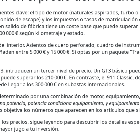
ntes clave: el tipo de motor (naturales aspirados, turbo o 
onido de escape) y los impuestos o tasas de matriculación
én salido de fábrica tiene un coste base que puede superar 
00 000 € según kilometraje y estado.
el interior. Asientos de cuero perforado, cuadro de instrum
aden entre 5 000 € y 15 000 €. Si optas por un paquete “Tra
, introducen un tercer nivel de precio. Un GT3 básico puede
 puede superar los 210 000 €. En contraste, el 911 Classic,
de llegar a los 300 000 € en subastas internacionales.
 determinado por una combinación de motor, equipamiento, 
a potencia, potencia condiciona equipamiento, y equipamiento i
bjetiva los números que aparecen en los artículos que s
os precios, sigue leyendo para descubrir los detalles espec
mayor jugo a tu inversión.