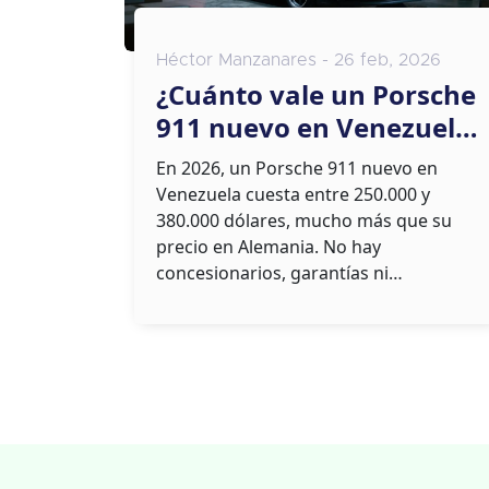
Héctor Manzanares - 26 feb, 2026
¿Cuánto vale un Porsche
911 nuevo en Venezuela
en 2026?
En 2026, un Porsche 911 nuevo en
Venezuela cuesta entre 250.000 y
380.000 dólares, mucho más que su
precio en Alemania. No hay
concesionarios, garantías ni
financiación. Solo importadores
privados, riesgos y un mercado
oscuro. ¿Vale la pena?