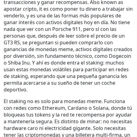
transacciones y ganar recompensas
. Also known as
apostar cripto
, it es como poner tu dinero a trabajar sin
venderlo, y es una de las formas más populares de
ganar interés con activos digitales hoy en día.
No tiene
nada que ver con un Porsche 911, pero sí con las
personas que, después de leer sobre el precio de un
GT3 RS, se preguntan si pueden comprarlo con
ganancias de
monedas meme
,
activos digitales creados
por diversión, sin fundamento técnico, como Dogecoin
o Shiba Inu
. Y ahí es donde entra el staking: muchos
usan estas monedas volátiles para participar en redes
de staking, esperando que una pequeña ganancia les
permita acercarse a su sueño de tener un coche
deportivo.
El staking no es solo para monedas meme. Funciona
con redes como Ethereum, Cardano o Solana, donde tú
bloqueas tus tokens y la red te recompensa por ayudar
a mantenerla segura. Es distinto de minar: no necesitas
hardware caro ni electricidad gigante. Solo necesitas
tener las criptomonedas y una
billetera multi-firma
,
un