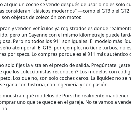
io al que un coche se vende después de usarlo
no es solo cu
stas consideran "clásicos modernos" —como el GT3 o el GT2
 son objetos de colección con motor.
pran y venden vehículos ya registrados
es donde realmente 
do, pero un Cayenne con el mismo kilometraje puede tardar
igiosa. Pero no todos los 911 son iguales. El modelo más líq
seño atemporal. El GT3, por ejemplo, no tiene turbos, no e
as por specs. Lo compras porque es el 911 más auténtico 
olo fijes la vista en el precio de salida. Pregúntate: ¿este 
e que los coleccionistas reconocen? Los modelos con códig
eto. Los que no, son solo coches caros. La liquidez no se m
 se gana con historia, con ingeniería y con pasión.
te muestran qué modelos de Porsche realmente mantienen s
omprar uno que te quede en el garaje. No te vamos a vende
 no.