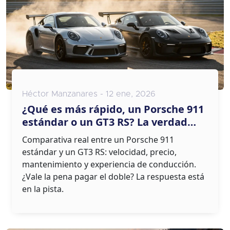
Héctor Manzanares - 12 ene, 2026
¿Qué es más rápido, un Porsche 911
estándar o un GT3 RS? La verdad
detrás de los tiempos en pista
Comparativa real entre un Porsche 911
estándar y un GT3 RS: velocidad, precio,
mantenimiento y experiencia de conducción.
¿Vale la pena pagar el doble? La respuesta está
en la pista.