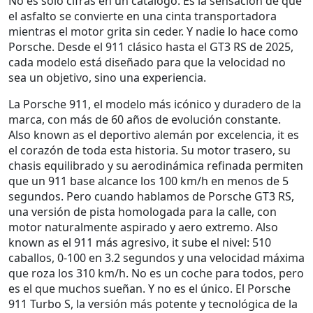
No es solo cifras en un catálogo. Es la sensación de que
el asfalto se convierte en una cinta transportadora
mientras el motor grita sin ceder. Y nadie lo hace como
Porsche. Desde el 911 clásico hasta el GT3 RS de 2025,
cada modelo está diseñado para que la velocidad no
sea un objetivo, sino una experiencia.
La
Porsche 911
,
el modelo más icónico y duradero de la
marca, con más de 60 años de evolución constante
.
Also known as
el deportivo alemán por excelencia
, it es
el corazón de toda esta historia. Su motor trasero, su
chasis equilibrado y su aerodinámica refinada permiten
que un 911 base alcance los 100 km/h en menos de 5
segundos. Pero cuando hablamos de
Porsche GT3 RS
,
una versión de pista homologada para la calle, con
motor naturalmente aspirado y aero extremo
. Also
known as
el 911 más agresivo
, it sube el nivel: 510
caballos, 0-100 en 3.2 segundos y una velocidad máxima
que roza los 310 km/h. No es un coche para todos, pero
es el que muchos sueñan.
Y no es el único. El
Porsche
911 Turbo S
,
la versión más potente y tecnológica de la