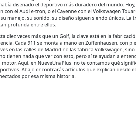
blo había diseñado el deportivo más duradero del mundo. H
 con el Audi e-tron, o el Cayenne con el Volkswagen Toua
a, su manejo, su sonido, su diseño siguen siendo únicos. La
tan profunda entre ellos.
a diez veces más que un Golf, la clave está en la
fabricaci
encia. Cada 911 se monta a mano en Zuffenhausen, con piez
es en las calles de Madrid no las fabrica Volkswagen, sino
o tienen nada que ver con esto, pero sí te ayudan a entend
 motor. Aquí, en NueveUnaPlus, no te contamos qué signific
ortivos. Abajo encontrarás artículos que explican desde e
nectados por esa misma historia.