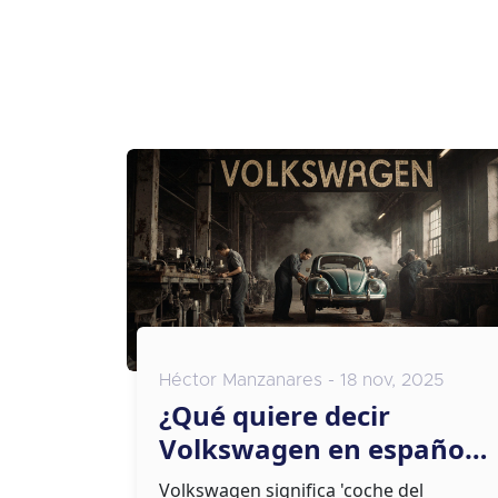
Héctor Manzanares - 18 nov, 2025
¿Qué quiere decir
Volkswagen en español?
El significado detrás del
Volkswagen significa 'coche del