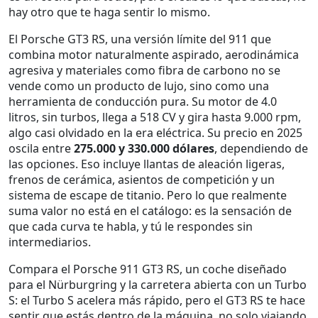
hay otro que te haga sentir lo mismo.
El
Porsche GT3 RS
,
una versión límite del 911 que
combina motor naturalmente aspirado, aerodinámica
agresiva y materiales como fibra de carbono
no se
vende como un producto de lujo, sino como una
herramienta de conducción pura. Su motor de 4.0
litros, sin turbos, llega a 518 CV y gira hasta 9.000 rpm,
algo casi olvidado en la era eléctrica. Su precio en 2025
oscila entre
275.000 y 330.000 dólares
, dependiendo de
las opciones. Eso incluye llantas de aleación ligeras,
frenos de cerámica, asientos de competición y un
sistema de escape de titanio. Pero lo que realmente
suma valor no está en el catálogo: es la sensación de
que cada curva te habla, y tú le respondes sin
intermediarios.
Compara el
Porsche 911 GT3 RS
,
un coche diseñado
para el Nürburgring y la carretera abierta
con un Turbo
S: el Turbo S acelera más rápido, pero el GT3 RS te hace
sentir que estás dentro de la máquina, no solo viajando