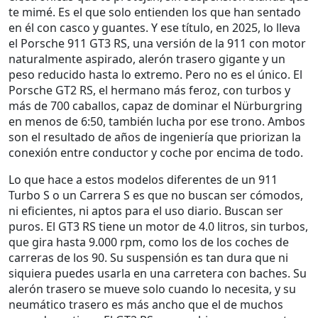
te mimé. Es el que solo entienden los que han sentado
en él con casco y guantes. Y ese título, en 2025, lo lleva
el
Porsche 911 GT3 RS
,
una versión de la 911 con motor
naturalmente aspirado, alerón trasero gigante y un
peso reducido hasta lo extremo
. Pero no es el único. El
Porsche GT2 RS
,
el hermano más feroz, con turbos y
más de 700 caballos, capaz de dominar el Nürburgring
en menos de 6:50
, también lucha por ese trono. Ambos
son el resultado de años de ingeniería que priorizan la
conexión entre conductor y coche por encima de todo.
Lo que hace a estos modelos diferentes de un 911
Turbo S o un Carrera S es que no buscan ser cómodos,
ni eficientes, ni aptos para el uso diario. Buscan ser
puros. El GT3 RS tiene un motor de 4.0 litros, sin turbos,
que gira hasta 9.000 rpm, como los de los coches de
carreras de los 90. Su suspensión es tan dura que ni
siquiera puedes usarla en una carretera con baches. Su
alerón trasero se mueve solo cuando lo necesita, y su
neumático trasero es más ancho que el de muchos