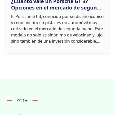
¿Cuánto vale un Porsche GT 3?
Opciones en el mercado de segunda
mano
El Porsche GT 3, conocido por su diseño icónico
y rendimiento en pista, es un automóvil muy
cotizado en el mercado de segunda mano. Este
modelo no solo es sinónimo de velocidad y lujo,
sino también de una inversión considerable.
Muchos compradores potenciales se decantan
por opciones usadas para obtener experiencias
de manejo excepcionales a precios más
accesibles. Conocer el valor de un GT 3 requiere
considerar factores como el año del modelo, su
historial de mantenimiento y las condiciones
del mercado actual. Presentamos una guía que
ayuda a comprender cuánto podrías esperar
pagar por uno y qué detalles no pasar por alto.