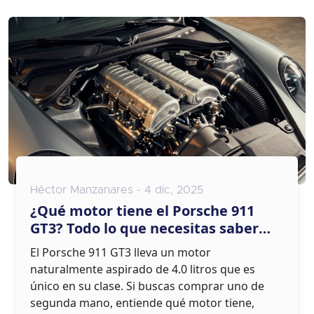
Héctor Manzanares - 4 dic, 2025
¿Qué motor tiene el Porsche 911
GT3? Todo lo que necesitas saber
antes de comprarlo de segunda
El Porsche 911 GT3 lleva un motor
mano
naturalmente aspirado de 4.0 litros que es
único en su clase. Si buscas comprar uno de
segunda mano, entiende qué motor tiene,