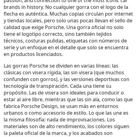
passion, and connection to one of the most iconic car
brands in history.
No cualquier gorra con el logo de la
flecha es auténtica. Muchas copias circulan por internet
y tiendas locales, pero solo unas pocas llevan el sello de
calidad que exige Porsche. Una
gorra oficial
no solo
tiene el logotipo correcto, sino también tejidos
técnicos, costuras pulidas, etiquetas con números de
serie y un enfoque en el detalle que solo se encuentra
en productos licenciados.
Las
gorras Porsche
se dividen en varias líneas: las
clásicas con visera rígida, las sin visera (que muchos
confunden con gorros), y las versiones deportivas con
tecnología de transpiración. Cada una tiene su
propósito. Las de visera son ideales para conducir o
estar al aire libre, mientras que las sin ala, como las que
fabrica
Porsche Design
, se usan más en entornos
urbanos o como accesorio de estilo. Lo que las une es
la misma filosofía: nada de improvisaciones. Los
materiales son de alto rendimiento, los colores siguen
la paleta oficial de la marca, y los acabados son