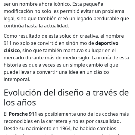
ser un nombre ahora icónico. Esta pequeña
modificación no solo les permitió evitar un problema
legal, sino que también creó un legado perdurable que
continúa hasta la actualidad.
Como resultado de esta solución creativa, el nombre
911 no solo se convirtió en sinónimo de
deportivo
clásico
, sino que también mantuvo su lugar en el
mercado durante más de medio siglo. La ironía de esta
historia es que a veces es un simple cambio el que
puede llevar a convertir una idea en un clásico
intemporal.
Evolución del diseño a través de
los años
El
Porsche 911
es posiblemente uno de los coches más
reconocibles en la carretera y no es por casualidad.
Desde su nacimiento en 1964, ha habido cambios