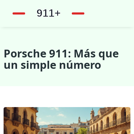
Porsche 911: Más que
un simple número