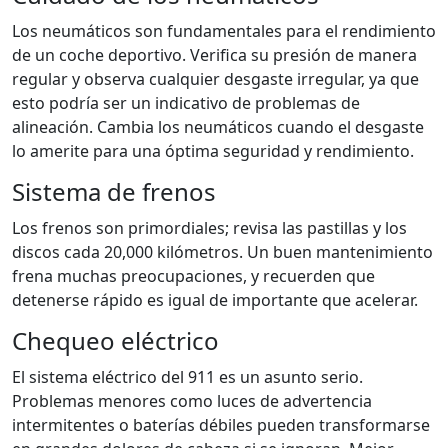
Los neumáticos son fundamentales para el rendimiento
de un coche deportivo. Verifica su presión de manera
regular y observa cualquier desgaste irregular, ya que
esto podría ser un indicativo de problemas de
alineación. Cambia los neumáticos cuando el desgaste
lo amerite para una óptima seguridad y rendimiento.
Sistema de frenos
Los frenos son primordiales; revisa las pastillas y los
discos cada 20,000 kilómetros. Un buen mantenimiento
frena muchas preocupaciones, y recuerden que
detenerse rápido es igual de importante que acelerar.
Chequeo eléctrico
El sistema eléctrico del 911 es un asunto serio.
Problemas menores como luces de advertencia
intermitentes o baterías débiles pueden transformarse