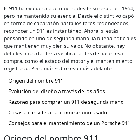
El 911 ha evolucionado mucho desde su debut en 1964,
pero ha mantenido su esencia. Desde el distintivo capó
en forma de caparazón hasta los faros redondeados,
reconocer un 911 es instantáneo. Ahora, si estás
pensando en uno de segunda mano, la buena noticia es
que mantienen muy bien su valor. No obstante, hay
detalles importantes a verificar antes de hacer esa
compra, como el estado del motor y el mantenimiento
registrado. Pero más sobre eso más adelante.
Origen del nombre 911
Evolución del diseño a través de los años
Razones para comprar un 911 de segunda mano
Cosas a considerar al comprar uno usado
Consejos para el mantenimiento de un Porsche 911
Origen del nombre 911