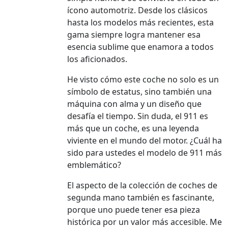
ícono automotriz. Desde los clásicos
hasta los modelos más recientes, esta
gama siempre logra mantener esa
esencia sublime que enamora a todos
los aficionados.
He visto cómo este coche no solo es un
símbolo de estatus, sino también una
máquina con alma y un diseño que
desafía el tiempo. Sin duda, el 911 es
más que un coche, es una leyenda
viviente en el mundo del motor. ¿Cuál ha
sido para ustedes el modelo de 911 más
emblemático?
El aspecto de la colección de coches de
segunda mano también es fascinante,
porque uno puede tener esa pieza
histórica por un valor más accesible. Me