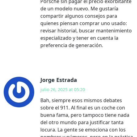
Porsche sin pagar el precio exorbitante
de un modelo nuevo. Me gustaría
compartir algunos consejos para
quienes piensan comprar uno usado:
revisar historial, buscar mantenimiento
especializado y tener en cuenta la
preferencia de generación.
Jorge Estrada
julio 26, 2025 at 05:20
Bah, siempre esos mismos debates
sobre el 911. Al final es un coche con
buena fama, pero tampoco tiene nada
del otro mundo para justificar tanta
locura. La gente se emociona con los
nombres y números, pero en la práctica