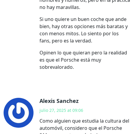
no hay maravillas.
Si uno quiere un buen coche que ande
bien, hay otras opciones más baratas y
con menos mitos. Lo siento por los
fans, pero es la verdad.
Opinen lo que quieran pero la realidad
es que el Porsche está muy
sobrevalorado.
Alexis Sanchez
julio 27, 2025 at 09:06
Como alguien que estudia la cultura del
automóvil, considero que el Porsche