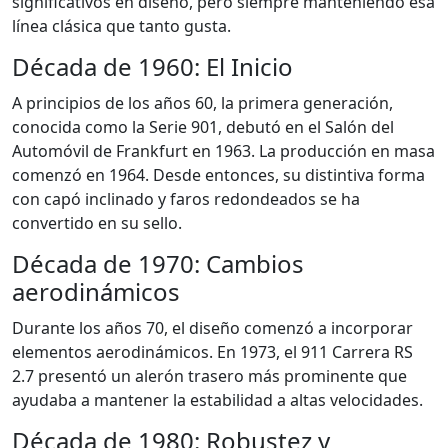
significativos en diseño, pero siempre manteniendo esa
línea clásica que tanto gusta.
Década de 1960: El Inicio
A principios de los años 60, la primera generación,
conocida como la Serie 901, debutó en el Salón del
Automóvil de Frankfurt en 1963. La producción en masa
comenzó en 1964. Desde entonces, su distintiva forma
con capó inclinado y faros redondeados se ha
convertido en su sello.
Década de 1970: Cambios
aerodinámicos
Durante los años 70, el diseño comenzó a incorporar
elementos aerodinámicos. En 1973, el 911 Carrera RS
2.7 presentó un alerón trasero más prominente que
ayudaba a mantener la estabilidad a altas velocidades.
Década de 1980: Robustez y