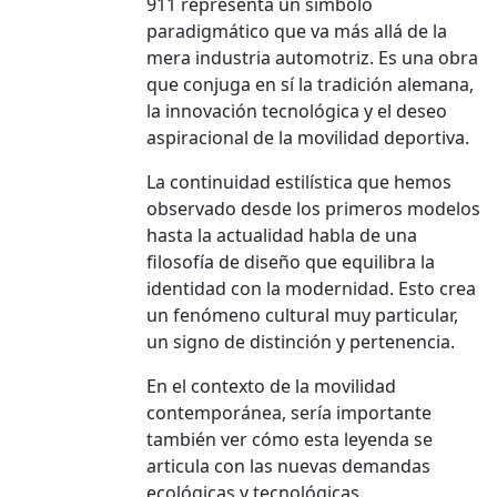
911 representa un símbolo
paradigmático que va más allá de la
mera industria automotriz. Es una obra
que conjuga en sí la tradición alemana,
la innovación tecnológica y el deseo
aspiracional de la movilidad deportiva.
La continuidad estilística que hemos
observado desde los primeros modelos
hasta la actualidad habla de una
filosofía de diseño que equilibra la
identidad con la modernidad. Esto crea
un fenómeno cultural muy particular,
un signo de distinción y pertenencia.
En el contexto de la movilidad
contemporánea, sería importante
también ver cómo esta leyenda se
articula con las nuevas demandas
ecológicas y tecnológicas.