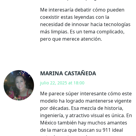
Me interesaría debatir cómo pueden
coexistir estas leyendas con la
necesidad de innovar hacia tecnologías
más limpias. Es un tema complicado,
pero que merece atención.
MARINA CASTAÑEDA
julio 22, 2025 at 18:00
Me parece súper interesante cómo este
modelo ha logrado mantenerse vigente
por décadas. Esa mezcla de historia,
ingeniería, y atractivo visual es única. En
México también hay muchos amantes
de la marca que buscan su 911 ideal