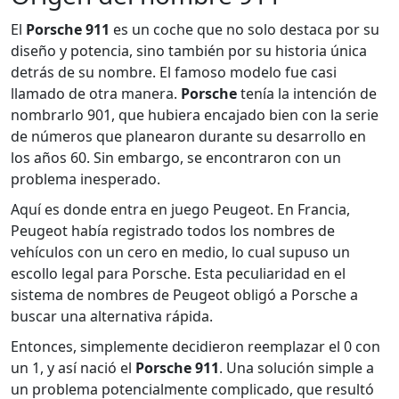
El
Porsche 911
es un coche que no solo destaca por su
diseño y potencia, sino también por su historia única
detrás de su nombre. El famoso modelo fue casi
llamado de otra manera.
Porsche
tenía la intención de
nombrarlo 901, que hubiera encajado bien con la serie
de números que planearon durante su desarrollo en
los años 60. Sin embargo, se encontraron con un
problema inesperado.
Aquí es donde entra en juego Peugeot. En Francia,
Peugeot había registrado todos los nombres de
vehículos con un cero en medio, lo cual supuso un
escollo legal para Porsche. Esta peculiaridad en el
sistema de nombres de Peugeot obligó a Porsche a
buscar una alternativa rápida.
Entonces, simplemente decidieron reemplazar el 0 con
un 1, y así nació el
Porsche 911
. Una solución simple a
un problema potencialmente complicado, que resultó