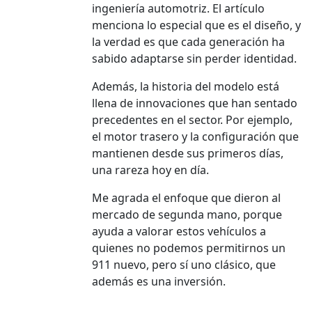
ingeniería automotriz. El artículo
menciona lo especial que es el diseño, y
la verdad es que cada generación ha
sabido adaptarse sin perder identidad.
Además, la historia del modelo está
llena de innovaciones que han sentado
precedentes en el sector. Por ejemplo,
el motor trasero y la configuración que
mantienen desde sus primeros días,
una rareza hoy en día.
Me agrada el enfoque que dieron al
mercado de segunda mano, porque
ayuda a valorar estos vehículos a
quienes no podemos permitirnos un
911 nuevo, pero sí uno clásico, que
además es una inversión.